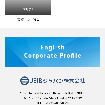
エリア1
実績サンプル1
Japan England Insurance Brokers Limited （JEIB）
3rd Floor, 14 Austin Friars, London EC2N 2HE
TEL：+44-20-7847-8600