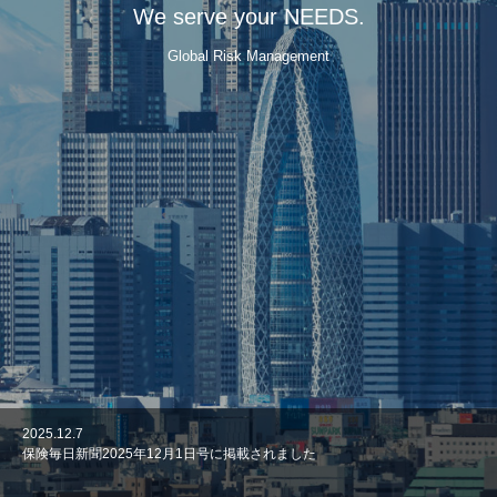
We serve your NEEDS.
Global Risk Management
2025.12.7
2025.01.16
2024.11.13
2025.03.18
2025.02.19
2025.01.10
保険毎日新聞2025年12月1日号に掲載されました
保険毎日新聞にインタビュー記事が掲載されました
P＆I保険 最新マーケット情報セミナーを開催しました
2025年3月12日 日本経済新聞朝刊に佐野グループチェアマンの意見広告
緊急提言セミナー
金融庁における企業内代理店に関する論議のご案内
「保険維新」が掲載されました