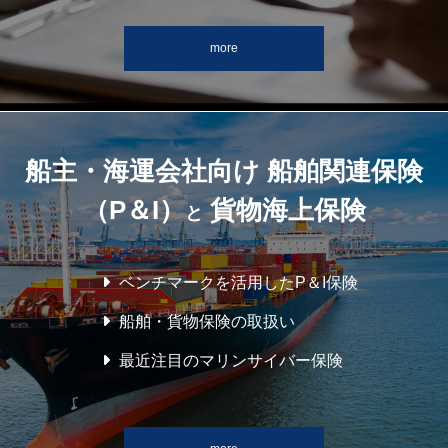
more
船主・海運会社向け 船舶関連保険
（P＆I）
貨物海上保険
と
ベンチマークを活用したP＆I保険
船舶・貨物保険の取扱い
最近注目のマリンサイバー保険