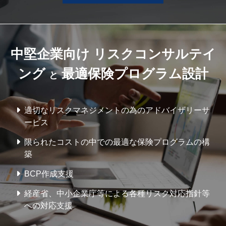
中堅企業向け リスクコンサルテイ
ング
最適保険プログラム設計
と
適切なリスクマネジメントの為のアドバイザリーサ
ービス
限られたコストの中での最適な保険プログラムの構
築
BCP作成支援
経産省、中小企業庁等による各種リスク対応指針等
への対応支援