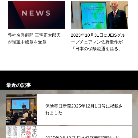
弊社名誉顧問 三宅正太郎氏
2023年10月31日にJEISグル
が瑞宝中綬章を受章
ープチェアマン佐野圭作が
「日本の保険流通を語る」と
題した講演を行いました。
最近の記事
保険毎日新聞2025年12月1日号に掲載さ
れました